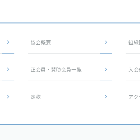
協会概要
組織
正会員・
賛助会員一覧
入会
定款
アク