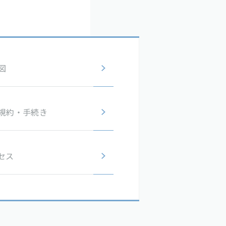
図
規約・
手続き
セス